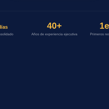
40+
1e
ías
solidado
Años de experiencia ejecutiva
Primeros res