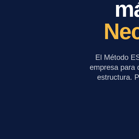
má
Nec
El Método ES
empresa para q
estructura. P